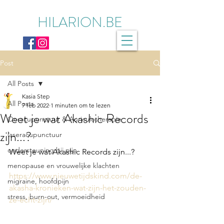
HILARION.BE
Post
All Posts
Kasia Step
All Posts
7 feb 2022
1 minuten om te lezen
Weet je wat Akashic Records
Ooracupunctuur & Auriculotherapie
zijn...?
laseracupunctuur
ondersteuning bij pijn
Weet je wat Akashic Records zijn...?
menopause en vrouwelijke klachten
https://www.nieuwetijdskind.com/de-
migraine, hoofdpijn
akasha-kronieken-wat-zijn-het-zouden-
stress, burn-out, vermoeidheid
ze-echt-zijn/