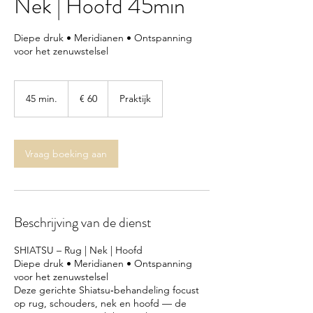
Nek | Hoofd 45min
Diepe druk • Meridianen • Ontspanning
voor het zenuwstelsel
60
euro
45 min.
4
€ 60
Praktijk
5
m
i
n
Vraag boeking aan
.
Beschrijving van de dienst
SHIATSU – Rug | Nek | Hoofd
Diepe druk • Meridianen • Ontspanning
voor het zenuwstelsel
Deze gerichte Shiatsu‑behandeling focust
op rug, schouders, nek en hoofd — de