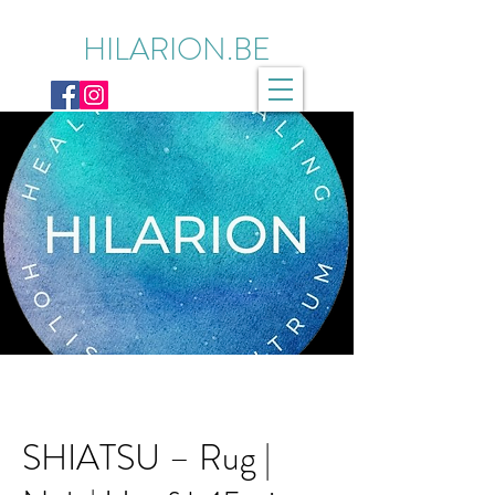
HILARION.BE
SHIATSU – Rug |