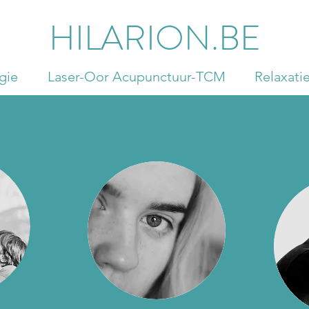
HILARION.BE
gie
Laser-Oor Acupunctuur-TCM
Relaxati