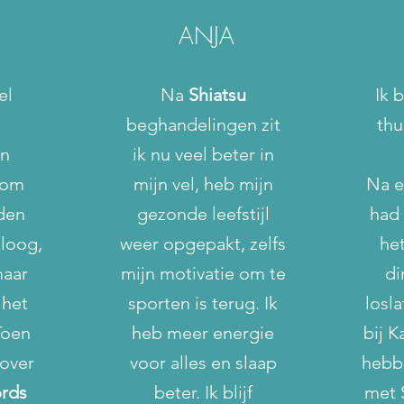
ANJA
el
Na
Shiatsu
Ik 
beghandelingen zit
thu
en
ik nu veel beter in
 om
mijn vel, heb mijn
Na e
den
gezonde leefstijl
had 
oloog,
weer opgepakt, zelfs
he
maar
mijn motivatie om te
di
 het
sporten is terug. Ik
losl
Toen
heb meer energie
bij K
 over
voor alles en slaap
hebb
ords
beter. Ik blijf
met 