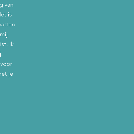
g van
et is
vatten
mij
st. Ik
j.
 voor
het je