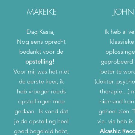
MAREIKE
JOHN
Dag Kasia,
Ik heb al ve
Nog eens oprecht
klassieke
bedankt voor de
oplossing
opstelling!
geprobeerd
Voor mij was het niet
beter te wor
de eerste keer, ik
(dokter, psych
heb vroeger reeds
therapie....) 
opstellingen mee
niemand kon
gedaan. Ik vond dat
geheel zien. 
je de opstelling heel
via- via heb ik
goed begeleid hebt,
Akashic Rec