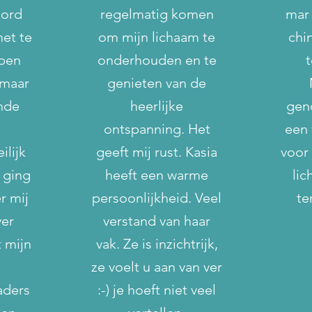
ord
regelmatig komen
mar
het te
om mijn lichaam te
chi
 ben
onderhouden en te
 maar
genieten van de
inde
heerlijke
gen
ontspanning. Het
een 
ilijk
geeft mij rust. Kasia
voor
t ging
heeft een warme
lic
r mij
persoonlijkheid. Veel
te
ver
verstand van haar
 mijn
vak. Ze is inzichtrijk,
n
ze voelt u aan van ver
aders
:-) je hoeft niet veel