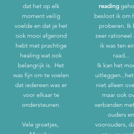
dat het op elk
reading
geho
moment veilig
besloot ik om 
voelde en dat je het
proberen. Ik
ook mooi afgerond
zeer rationeel
hebt met prachtige
ik was ten e
healing wat ook
raad...
belangrijk is. Het
Ik kan het moe
was fijn om te voelen
uitleggen...he
dat iedereen was er
niet alleen ove
voor elkaar te
maar ook o
ondersteunen.
verbanden met
ouders e
Vele groetjes,
voorouders, d