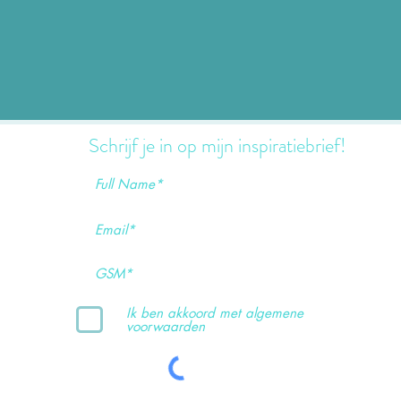
Schrijf je in op mijn inspiratiebrief!
Ik ben akkoord met algemene
voorwaarden