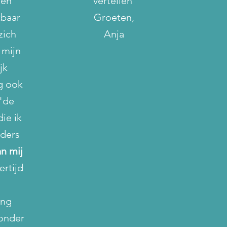
den
vertellen
tbaar
Groeten,
zich
Anja
 mijn
jk
g ook
"de
ie ik
uders
an mij
ertijd
ing
onder