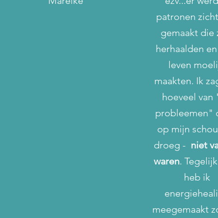
Mareike
ezv...er wer
patronen zich
gemaakt die 
herhaalden en
leven moeli
maakten. Ik za
hoeveel van 
probleemen" d
op mijn scho
droeg -
niet v
waren
. Tegelijk
heb ik
energieheal
meegemaakt z