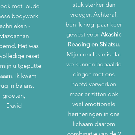
stuk sterker dan
 ook met oude
vroeger. Achteraf,
nese bodywork
ben ik nog paar keer
technieken -
gewest voor
Akashic
Mazdaznan
Reading en Shiatsu.
oemd. Het was
Mijn conclusie is dat
volledige reset
we kunnen bepaalde
 mijn uitgeputte
dingen met ons
haam. Ik kwam
hoofd verwerken
rug in balans.
maar er zitten ook
groeten,
veel emotionele
David
herineringen in ons
lichaam daarom
combinatie van de 2