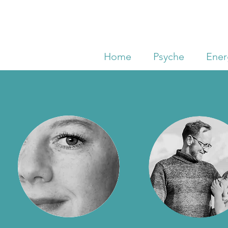
Home
Psyche
Ener