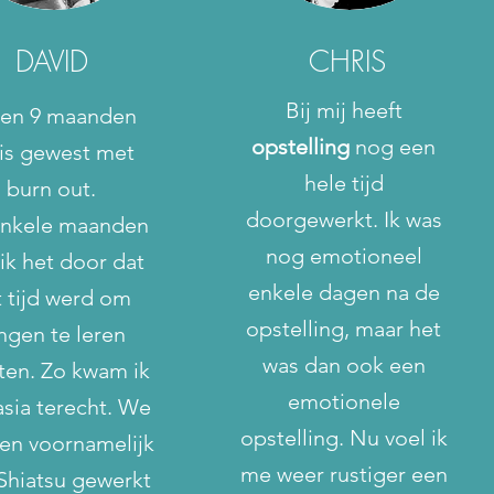
DAVID
CHRIS
Bij mij heeft
ben 9 maanden
opstelling
nog een
is gewest met
hele tijd
burn out.
doorgewerkt. Ik was
nkele maanden
nog emotioneel
ik het door dat
enkele dagen na de
t tijd werd om
opstelling, maar het
ngen te leren
was dan ook een
aten. Zo kwam ik
emotionele
asia terecht. We
opstelling. Nu voel ik
en voornamelijk
me weer rustiger een
Shiatsu gewerkt